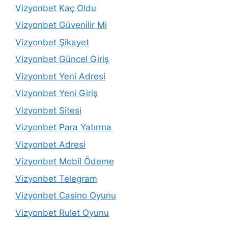
Vizyonbet Kaç Oldu
Vizyonbet Güvenilir Mi
Vizyonbet Şikayet
Vizyonbet Güncel Giriş
Vizyonbet Yeni Adresi
Vizyonbet Yeni Giriş
Vizyonbet Sitesi
Vizyonbet Para Yatırma
Vizyonbet Adresi
Vizyonbet Mobil Ödeme
Vizyonbet Telegram
Vizyonbet Casino Oyunu
Vizyonbet Rulet Oyunu