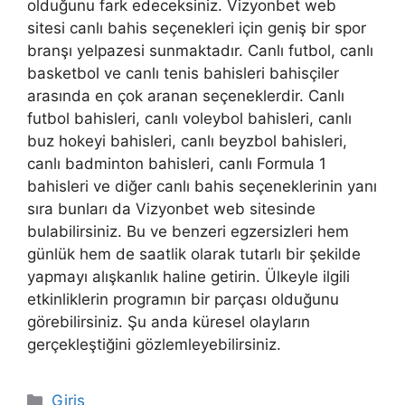
olduğunu fark edeceksiniz. Vizyonbet web
sitesi canlı bahis seçenekleri için geniş bir spor
branşı yelpazesi sunmaktadır. Canlı futbol, canlı
basketbol ve canlı tenis bahisleri bahisçiler
arasında en çok aranan seçeneklerdir. Canlı
futbol bahisleri, canlı voleybol bahisleri, canlı
buz hokeyi bahisleri, canlı beyzbol bahisleri,
canlı badminton bahisleri, canlı Formula 1
bahisleri ve diğer canlı bahis seçeneklerinin yanı
sıra bunları da Vizyonbet web sitesinde
bulabilirsiniz. Bu ve benzeri egzersizleri hem
günlük hem de saatlik olarak tutarlı bir şekilde
yapmayı alışkanlık haline getirin. Ülkeyle ilgili
etkinliklerin programın bir parçası olduğunu
görebilirsiniz. Şu anda küresel olayların
gerçekleştiğini gözlemleyebilirsiniz.
Kategoriler
Giriş