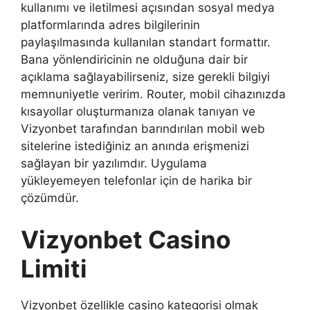
kullanımı ve iletilmesi açısından sosyal medya
platformlarında adres bilgilerinin
paylaşılmasında kullanılan standart formattır.
Bana yönlendiricinin ne olduğuna dair bir
açıklama sağlayabilirseniz, size gerekli bilgiyi
memnuniyetle veririm. Router, mobil cihazınızda
kısayollar oluşturmanıza olanak tanıyan ve
Vizyonbet tarafından barındırılan mobil web
sitelerine istediğiniz an anında erişmenizi
sağlayan bir yazılımdır. Uygulama
yükleyemeyen telefonlar için de harika bir
çözümdür.
Vizyonbet Casino
Limiti
Vizyonbet özellikle casino kategorisi olmak