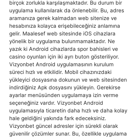
birçok zorlukla karşılaşmaktadır. Bu durum bir
uygulama kullanılarak da önlenebilir. Bu, adres
aramanıza gerek kalmadan web sitenize ve
hesabınıza kolayca erişebileceğiniz anlamına
gelir. Maalesef web sitesinde iOS cihazlara
yönelik bir uygulama bulunmamaktadır. Ne
yazık ki Android cihazlarda spor bahisleri ve
casino oyunları için iki ayrı buton gösteriliyor.
Vizyonbet Android uygulamasının kurulum
süreci hızlı ve etkilidir. Mobil cihazınızdaki
yükleyici dosyasına dokunun ve web sitesinden
indirdiğiniz Apk dosyasını yükleyin. Gerekirse
ayarlar menüsünden uygulamaya izin verme
seçeneğiniz vardır. Vizyonbet Android
uygulamasıyla ticaretin daha hızlı ve daha kolay
hale geldiğini yakında fark edeceksiniz.
Vizyonbet güncel adresler için sürekli olarak
güvenilir çözümler sunar. Bu, özellikle uygulama