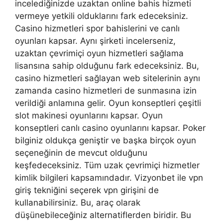
incelediğinizde uzaktan online bahis hizmeti
vermeye yetkili olduklarını fark edeceksiniz.
Casino hizmetleri spor bahislerini ve canlı
oyunları kapsar. Aynı şirketi incelerseniz,
uzaktan çevrimiçi oyun hizmetleri sağlama
lisansına sahip olduğunu fark edeceksiniz. Bu,
casino hizmetleri sağlayan web sitelerinin aynı
zamanda casino hizmetleri de sunmasına izin
verildiği anlamına gelir. Oyun konseptleri çeşitli
slot makinesi oyunlarını kapsar. Oyun
konseptleri canlı casino oyunlarını kapsar. Poker
bilginiz oldukça geniştir ve başka birçok oyun
seçeneğinin de mevcut olduğunu
keşfedeceksiniz. Tüm uzak çevrimiçi hizmetler
kimlik bilgileri kapsamındadır. Vizyonbet ile vpn
giriş tekniğini seçerek vpn girişini de
kullanabilirsiniz. Bu, araç olarak
düşünebileceğiniz alternatiflerden biridir. Bu