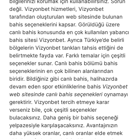
bilgilerinizi korumak için kullanabilirsiniz. Sorun
değil. Vizyonbet hizmetleri, Vizyonbet
tarafından oluşturulan web sitesinde bulunan
bahis seçeneklerini kapsar. Görüldüğü üzere
canlı bahis konusunda en çok kullanılan yabancı
bahis sitesi Vizyonbet. Ayrıca Türkiye’de belirli
bölgelerin Vizyonbet tankları tahsis ettiğini de
belirtmekte fayda var. Farklı temalar için çeşitli
seçenekler sunar. Canlı bahis bölümü bahis
seçeneklerinin en çok bilinen alanlarından
biridir. Bildiğiniz gibi canlı bahis, halihazırda
devam eden spor etkinliklerine bahis
Vizyonbet
web sitesinde canlı bahis seçenekleri
oynamayı
gerektirir. Vizyonbet tercih etmeye karar
verseniz bile, çok çeşitli seçenekler
bulacaksınız. Daha geniş bir bahis seçeneği
yelpazesiyle karşılaşacaksınız. Avantajınızın
daha yüksek oranlar, canlı oranlar elde etmek