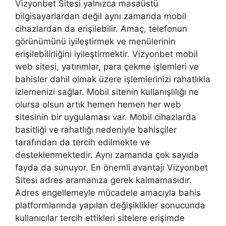
Vizyonbet Sitesi yalnızca masaüstü
bilgisayarlardan değil aynı zamanda mobil
cihazlardan da erişilebilir. Amaç, telefonun
görünümünü iyileştirmek ve menülerinin
erişilebilirliğini iyileştirmektir. Vizyonbet mobil
web sitesi, yatırımlar, para çekme işlemleri ve
bahisler dahil olmak üzere işlemlerinizi rahatlıkla
izlemenizi sağlar. Mobil sitenin kullanışlılığı ne
olursa olsun artık hemen hemen her web
sitesinin bir uygulaması var. Mobil cihazlarda
basitliği ve rahatlığı nedeniyle bahisçiler
tarafından da tercih edilmekte ve
desteklenmektedir. Aynı zamanda çok sayıda
fayda da sunuyor. En önemli avantajı Vizyonbet
Sitesi adres aramanıza gerek kalmamasıdır.
Adres engellemeyle mücadele amacıyla bahis
platformlarında yapılan değişiklikler sonucunda
kullanıcılar tercih ettikleri sitelere erişimde