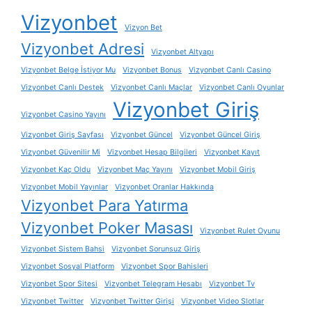
Vizyonbet
Vizyon Bet
Vizyonbet Adresi
Vizyonbet Altyapı
Vizyonbet Belge İstiyor Mu
Vizyonbet Bonus
Vizyonbet Canlı Casino
Vizyonbet Canlı Destek
Vizyonbet Canlı Maçlar
Vizyonbet Canlı Oyunlar
Vizyonbet Giriş
Vizyonbet Casino Yayını
Vizyonbet Giriş Sayfası
Vizyonbet Güncel
Vizyonbet Güncel Giriş
Vizyonbet Güvenilir Mi
Vizyonbet Hesap Bilgileri
Vizyonbet Kayıt
Vizyonbet Kaç Oldu
Vizyonbet Maç Yayını
Vizyonbet Mobil Giriş
Vizyonbet Mobil Yayınlar
Vizyonbet Oranlar Hakkında
Vizyonbet Para Yatırma
Vizyonbet Poker Masası
Vizyonbet Rulet Oyunu
Vizyonbet Sistem Bahsi
Vizyonbet Sorunsuz Giriş
Vizyonbet Sosyal Platform
Vizyonbet Spor Bahisleri
Vizyonbet Spor Sitesi
Vizyonbet Telegram Hesabı
Vizyonbet Tv
Vizyonbet Twitter
Vizyonbet Twitter Girişi
Vizyonbet Video Slotlar