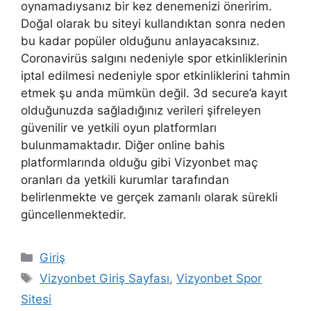
oynamadıysanız bir kez denemenizi öneririm.
Doğal olarak bu siteyi kullandıktan sonra neden
bu kadar popüler olduğunu anlayacaksınız.
Coronavirüs salgını nedeniyle spor etkinliklerinin
iptal edilmesi nedeniyle spor etkinliklerini tahmin
etmek şu anda mümkün değil. 3d secure’a kayıt
olduğunuzda sağladığınız verileri şifreleyen
güvenilir ve yetkili oyun platformları
bulunmamaktadır. Diğer online bahis
platformlarında olduğu gibi Vizyonbet maç
oranları da yetkili kurumlar tarafından
belirlenmekte ve gerçek zamanlı olarak sürekli
güncellenmektedir.
Kategoriler
Giriş
Etiketler
Vizyonbet Giriş Sayfası
,
Vizyonbet Spor
Sitesi