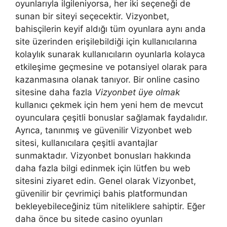
oyunlarıyla ilgileniyorsa, her iki seçeneği de
sunan bir siteyi seçecektir. Vizyonbet,
bahisçilerin keyif aldığı tüm oyunlara aynı anda
site üzerinden erişilebildiği için kullanıcılarına
kolaylık sunarak kullanıcıların oyunlarla kolayca
etkileşime geçmesine ve potansiyel olarak para
kazanmasına olanak tanıyor. Bir online casino
sitesine daha fazla
Vizyonbet üye olmak
kullanıcı çekmek için hem yeni hem de mevcut
oyunculara çeşitli bonuslar sağlamak faydalıdır.
Ayrıca, tanınmış ve güvenilir Vizyonbet web
sitesi, kullanıcılara çeşitli avantajlar
sunmaktadır. Vizyonbet bonusları hakkında
daha fazla bilgi edinmek için lütfen bu web
sitesini ziyaret edin. Genel olarak Vizyonbet,
güvenilir bir çevrimiçi bahis platformundan
bekleyebileceğiniz tüm niteliklere sahiptir. Eğer
daha önce bu sitede casino oyunları