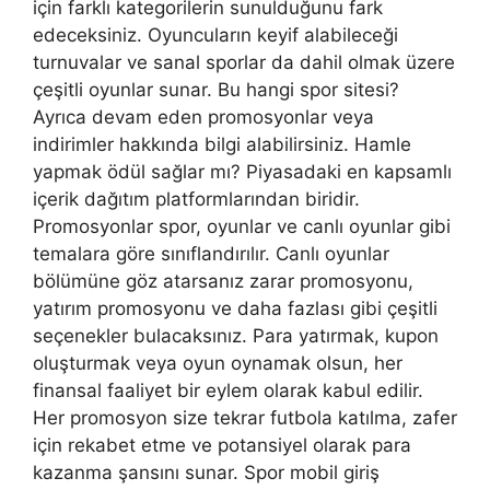
için farklı kategorilerin sunulduğunu fark
edeceksiniz. Oyuncuların keyif alabileceği
turnuvalar ve sanal sporlar da dahil olmak üzere
çeşitli oyunlar sunar. Bu hangi spor sitesi?
Ayrıca devam eden promosyonlar veya
indirimler hakkında bilgi alabilirsiniz. Hamle
yapmak ödül sağlar mı? Piyasadaki en kapsamlı
içerik dağıtım platformlarından biridir.
Promosyonlar spor, oyunlar ve canlı oyunlar gibi
temalara göre sınıflandırılır. Canlı oyunlar
bölümüne göz atarsanız zarar promosyonu,
yatırım promosyonu ve daha fazlası gibi çeşitli
seçenekler bulacaksınız. Para yatırmak, kupon
oluşturmak veya oyun oynamak olsun, her
finansal faaliyet bir eylem olarak kabul edilir.
Her promosyon size tekrar futbola katılma, zafer
için rekabet etme ve potansiyel olarak para
kazanma şansını sunar. Spor mobil giriş