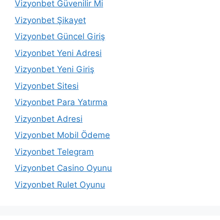
Vizyonbet Güvenilir Mi
Vizyonbet Şikayet
Vizyonbet Güncel Giriş
Vizyonbet Yeni Adresi
Vizyonbet Yeni Giriş
Vizyonbet Sitesi
Vizyonbet Para Yatırma
Vizyonbet Adresi
Vizyonbet Mobil Ödeme
Vizyonbet Telegram
Vizyonbet Casino Oyunu
Vizyonbet Rulet Oyunu