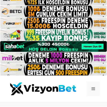
İçeriğe
atla
Menü