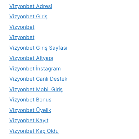
Vizyonbet Adresi
Vizyonbet Giriş
Vizyonbet
Vizyonbet
Vizyonbet Giriş Sayfası
Vizyonbet Altyapı
Vizyonbet İnstagram
Vizyonbet Canlı Destek
Vizyonbet Mobil Giriş
Vizyonbet Bonus
Vizyonbet Üyelik
Vizyonbet Kayıt
Vizyonbet Kaç Oldu