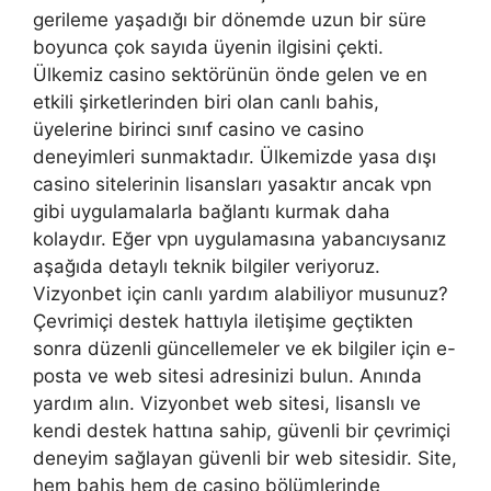
gerileme yaşadığı bir dönemde uzun bir süre
boyunca çok sayıda üyenin ilgisini çekti.
Ülkemiz casino sektörünün önde gelen ve en
etkili şirketlerinden biri olan canlı bahis,
üyelerine birinci sınıf casino ve casino
deneyimleri sunmaktadır. Ülkemizde yasa dışı
casino sitelerinin lisansları yasaktır ancak vpn
gibi uygulamalarla bağlantı kurmak daha
kolaydır. Eğer vpn uygulamasına yabancıysanız
aşağıda detaylı teknik bilgiler veriyoruz.
Vizyonbet için canlı yardım alabiliyor musunuz?
Çevrimiçi destek hattıyla iletişime geçtikten
sonra düzenli güncellemeler ve ek bilgiler için e-
posta ve web sitesi adresinizi bulun. Anında
yardım alın. Vizyonbet web sitesi, lisanslı ve
kendi destek hattına sahip, güvenli bir çevrimiçi
deneyim sağlayan güvenli bir web sitesidir. Site,
hem bahis hem de casino bölümlerinde