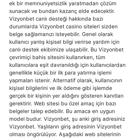
ek bir memnuniyetsizlik yaratmadan çözüm
sunacak ve bundan kazanç elde edecektir.
Vizyonbet canlı desteği hakkında bazı
durumlarda Vizyonbet casino siteleri sizden
belge sağlamanızı isteyebilir. Genel olarak
kullanıcı yanlış kişisel bilgi verirse yardım için
canlı destek ekibimize ulaşabilir. Bu Vizyonbet
çevrimiçi bahis sitesini kullanırken, tüm
kullanıcılara eşit davranıldığı için kullanıcılardan
genellikle küçük bir ilk para yatırma işlemi
yapmaları istenir. Alternatif olarak, kullanıcının
kişisel bilgilerini ve ilk ödeme gibi işlemde
gerçek bir kişinin yer aldığını gösteren kanıtları
gerektirir. Web sitesi bu özel amaç için bazı
belgeler talep edebilir. Bu amaca en uygun
model budur. Vizyonbet, şu anki giriş adresiniz
Vizyonbet. Yaşlıların giriş adresinin Vizyonbet
olması öngörülüyor. Aşağıdaki web sitelerinin