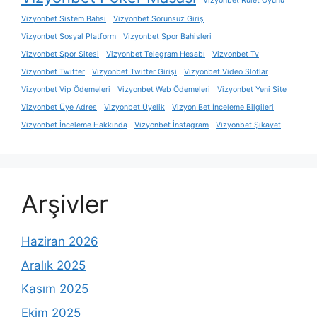
Vizyonbet Rulet Oyunu
Vizyonbet Sistem Bahsi
Vizyonbet Sorunsuz Giriş
Vizyonbet Sosyal Platform
Vizyonbet Spor Bahisleri
Vizyonbet Spor Sitesi
Vizyonbet Telegram Hesabı
Vizyonbet Tv
Vizyonbet Twitter
Vizyonbet Twitter Girişi
Vizyonbet Video Slotlar
Vizyonbet Vip Ödemeleri
Vizyonbet Web Ödemeleri
Vizyonbet Yeni Site
Vizyonbet Üye Adres
Vizyonbet Üyelik
Vizyon Bet İnceleme Bilgileri
Vizyonbet İnceleme Hakkında
Vizyonbet İnstagram
Vizyonbet Şikayet
Arşivler
Haziran 2026
Aralık 2025
Kasım 2025
Ekim 2025