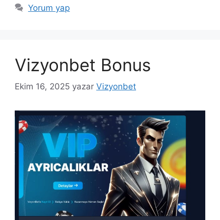
Yorum yap
Vizyonbet Bonus
Ekim 16, 2025
yazar
Vizyonbet