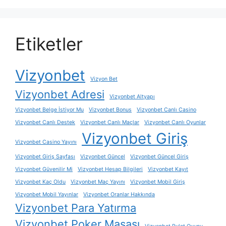
Etiketler
Vizyonbet
Vizyon Bet
Vizyonbet Adresi
Vizyonbet Altyapı
Vizyonbet Belge İstiyor Mu
Vizyonbet Bonus
Vizyonbet Canlı Casino
Vizyonbet Canlı Destek
Vizyonbet Canlı Maçlar
Vizyonbet Canlı Oyunlar
Vizyonbet Giriş
Vizyonbet Casino Yayını
Vizyonbet Giriş Sayfası
Vizyonbet Güncel
Vizyonbet Güncel Giriş
Vizyonbet Güvenilir Mi
Vizyonbet Hesap Bilgileri
Vizyonbet Kayıt
Vizyonbet Kaç Oldu
Vizyonbet Maç Yayını
Vizyonbet Mobil Giriş
Vizyonbet Mobil Yayınlar
Vizyonbet Oranlar Hakkında
Vizyonbet Para Yatırma
Vizyonbet Poker Masası