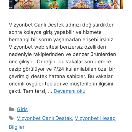
Vizyonbet Canlı Destek adınızı değiştirdikten
sonra kolayca giriş yapabilir ve hizmete
herhangi bir sorun yaşamadan erişebilirsiniz.
Vizyonbet web sitesi benzersiz özellikleri
nedeniyle rakiplerinden ve benzer ürünlerden
öne çıkıyor. Örneğin, bu vakalar son derece
cazip görülüyor ve 7/24 kullanılabilen özel bir
çevrimiçi destek hattına sahipler. Bu vakalar
önemli övgüler topladı ve müşterilerin ilgisini
çekti. Tam tersi, …
Devamını oku
Kategoriler
Giriş
Etiketler
Vizyonbet Canlı Destek
,
Vizyonbet Hesap
Bilgileri