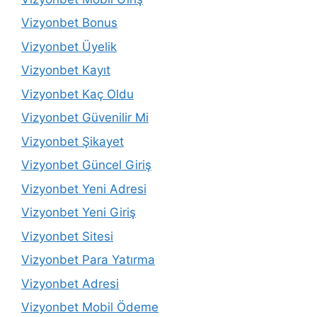
Vizyonbet Bonus
Vizyonbet Üyelik
Vizyonbet Kayıt
Vizyonbet Kaç Oldu
Vizyonbet Güvenilir Mi
Vizyonbet Şikayet
Vizyonbet Güncel Giriş
Vizyonbet Yeni Adresi
Vizyonbet Yeni Giriş
Vizyonbet Sitesi
Vizyonbet Para Yatırma
Vizyonbet Adresi
Vizyonbet Mobil Ödeme