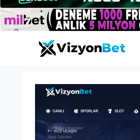
İçeriğe
atla