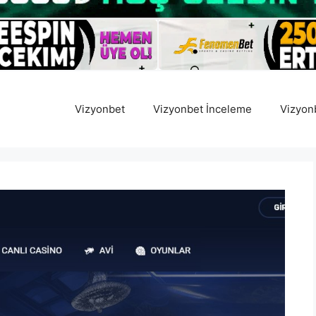
Vizyonbet
Vizyonbet İnceleme
Vizyonb