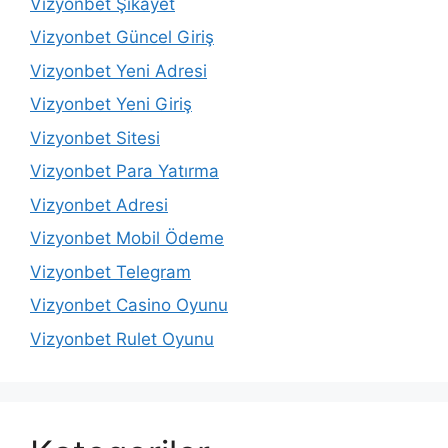
Vizyonbet Şikayet
Vizyonbet Güncel Giriş
Vizyonbet Yeni Adresi
Vizyonbet Yeni Giriş
Vizyonbet Sitesi
Vizyonbet Para Yatırma
Vizyonbet Adresi
Vizyonbet Mobil Ödeme
Vizyonbet Telegram
Vizyonbet Casino Oyunu
Vizyonbet Rulet Oyunu