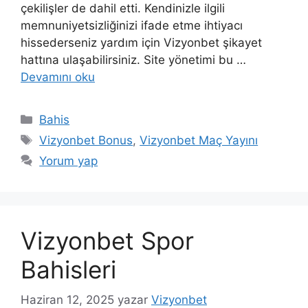
çekilişler de dahil etti. Kendinizle ilgili
memnuniyetsizliğinizi ifade etme ihtiyacı
hissederseniz yardım için Vizyonbet şikayet
hattına ulaşabilirsiniz. Site yönetimi bu …
Devamını oku
Kategoriler
Bahis
Etiketler
Vizyonbet Bonus
,
Vizyonbet Maç Yayını
Yorum yap
Vizyonbet Spor
Bahisleri
Haziran 12, 2025
yazar
Vizyonbet