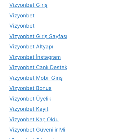
Vizyonbet Giriş
Vizyonbet
Vizyonbet
Vizyonbet Giriş Sayfası
Vizyonbet Altyapı
Vizyonbet İnstagram
Vizyonbet Canlı Destek
Vizyonbet Mobil Giriş
Vizyonbet Bonus
Vizyonbet Üyelik
Vizyonbet Kayıt
Vizyonbet Kaç Oldu
Vizyonbet Güvenilir Mi