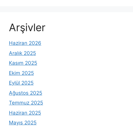
Arşivler
Haziran 2026
Aralık 2025
Kasım 2025
Ekim 2025
Eylül 2025
Ağustos 2025
Temmuz 2025
Haziran 2025
Mayıs 2025