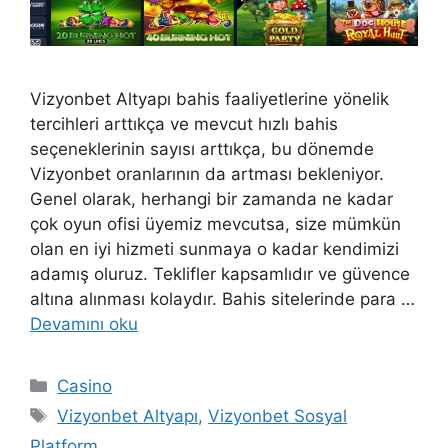
Vizyonbet Altyapı bahis faaliyetlerine yönelik
tercihleri arttıkça ve mevcut hızlı bahis
seçeneklerinin sayısı arttıkça, bu dönemde
Vizyonbet oranlarının da artması bekleniyor.
Genel olarak, herhangi bir zamanda ne kadar
çok oyun ofisi üyemiz mevcutsa, size mümkün
olan en iyi hizmeti sunmaya o kadar kendimizi
adamış oluruz. Teklifler kapsamlıdır ve güvence
altına alınması kolaydır. Bahis sitelerinde para …
Devamını oku
Kategoriler
Casino
Etiketler
Vizyonbet Altyapı
,
Vizyonbet Sosyal
Platform