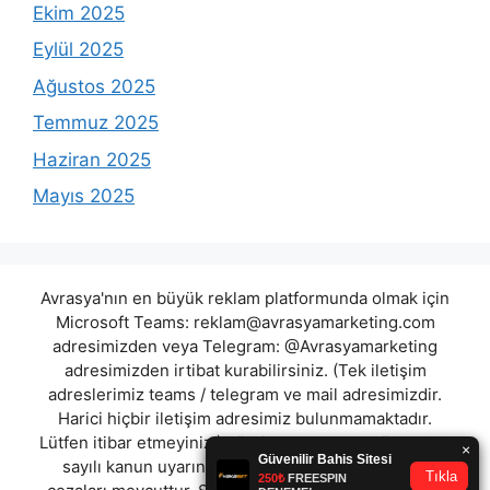
Ekim 2025
Eylül 2025
Ağustos 2025
Temmuz 2025
Haziran 2025
Mayıs 2025
Avrasya'nın en büyük reklam platformunda olmak için
Microsoft Teams:
reklam@avrasyamarketing.com
adresimizden veya Telegram: @Avrasyamarketing
adresimizden irtibat kurabilirsiniz. (Tek iletişim
adreslerimiz teams / telegram ve mail adresimizdir.
Harici hiçbir iletişim adresimiz bulunmamaktadır.
Lütfen itibar etmeyiniz.) Türkiye yasalarına göre 7258
sayılı kanun uyarınca yasa dışı bahis oynamanın