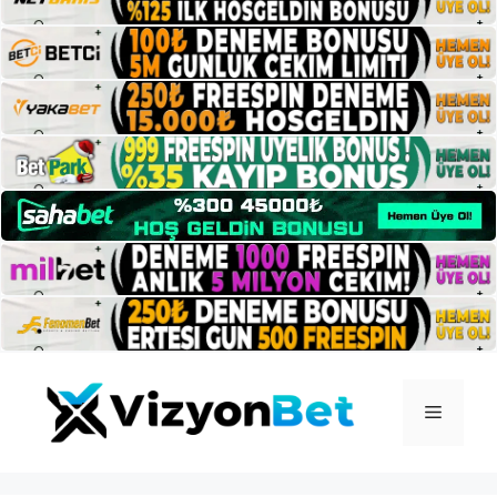
İçeriğe
atla
Menü