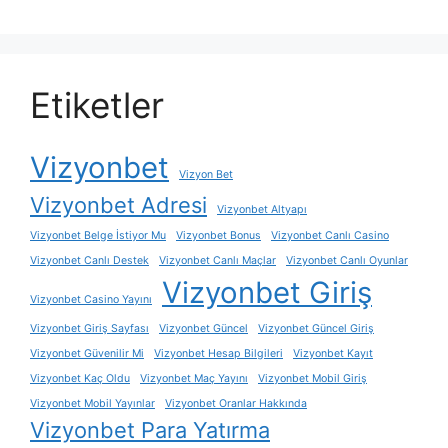
Etiketler
Vizyonbet
Vizyon Bet
Vizyonbet Adresi
Vizyonbet Altyapı
Vizyonbet Belge İstiyor Mu
Vizyonbet Bonus
Vizyonbet Canlı Casino
Vizyonbet Canlı Destek
Vizyonbet Canlı Maçlar
Vizyonbet Canlı Oyunlar
Vizyonbet Giriş
Vizyonbet Casino Yayını
Vizyonbet Giriş Sayfası
Vizyonbet Güncel
Vizyonbet Güncel Giriş
Vizyonbet Güvenilir Mi
Vizyonbet Hesap Bilgileri
Vizyonbet Kayıt
Vizyonbet Kaç Oldu
Vizyonbet Maç Yayını
Vizyonbet Mobil Giriş
Vizyonbet Mobil Yayınlar
Vizyonbet Oranlar Hakkında
Vizyonbet Para Yatırma