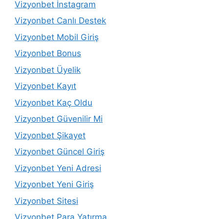
Vizyonbet İnstagram
Vizyonbet Canlı Destek
Vizyonbet Mobil Giriş
Vizyonbet Bonus
Vizyonbet Üyelik
Vizyonbet Kayıt
Vizyonbet Kaç Oldu
Vizyonbet Güvenilir Mi
Vizyonbet Şikayet
Vizyonbet Güncel Giriş
Vizyonbet Yeni Adresi
Vizyonbet Yeni Giriş
Vizyonbet Sitesi
Vizyonbet Para Yatırma