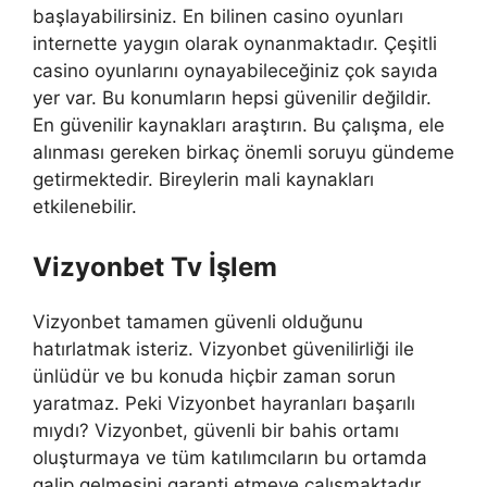
başlayabilirsiniz. En bilinen casino oyunları
internette yaygın olarak oynanmaktadır. Çeşitli
casino oyunlarını oynayabileceğiniz çok sayıda
yer var. Bu konumların hepsi güvenilir değildir.
En güvenilir kaynakları araştırın. Bu çalışma, ele
alınması gereken birkaç önemli soruyu gündeme
getirmektedir. Bireylerin mali kaynakları
etkilenebilir.
Vizyonbet Tv İşlem
Vizyonbet tamamen güvenli olduğunu
hatırlatmak isteriz. Vizyonbet güvenilirliği ile
ünlüdür ve bu konuda hiçbir zaman sorun
yaratmaz. Peki Vizyonbet hayranları başarılı
mıydı? Vizyonbet, güvenli bir bahis ortamı
oluşturmaya ve tüm katılımcıların bu ortamda
galip gelmesini garanti etmeye çalışmaktadır.