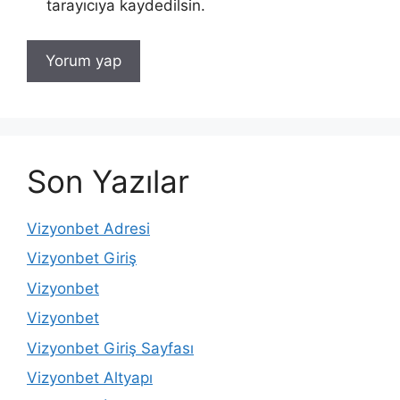
tarayıcıya kaydedilsin.
Son Yazılar
Vizyonbet Adresi
Vizyonbet Giriş
Vizyonbet
Vizyonbet
Vizyonbet Giriş Sayfası
Vizyonbet Altyapı