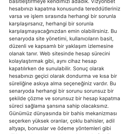
basitleştirmeye kendimizi adadık. Vizyonbet
hesabınızı kapatma konusunda tereddütleriniz
varsa ve işlem sırasında herhangi bir sorunla
karşılaşırsanız, herhangi bir sorunla
karşılaşmayacağınızdan emin olabilirsiniz. Bu
senaryoda site yönetimi, kullanıcıların basit,
düzenli ve kapsamlı bir yaklaşım izlemesine
olanak tanır. Web sitesinde hesap sürecini
kolaylaştırmak gibi, aynı cihaz hesap
kapatılırken de sunulabilir. Sonuç olarak
hesabınızı geçici olarak dondurma ve kısa bir
süreliğine askıya alma seçeneğiniz vardır. Bu
senaryoda herhangi bir sorunu sorunsuz bir
şekilde çözme ve sorunsuz bir hesap kapatma
süreci sağlama şansına sahip olacaksınız.
Günümüz dünyasında bir bahis mekanizması
seçerken yüksek oranlar, çoklu bahisler, adil
altyapı, bonuslar ve ödeme yöntemleri gibi