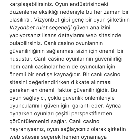
karşılaşabilirsiniz. Oyun endüstrisindeki
düzenleme eksikliği nedeniyle bu her zaman bir
olasılıktır. Vizyonbet gibi genç bir oyun şirketinin
Vizyonbet rulet seçeneği
güven analizini
yapıyorsanız lisans detaylarını web sitesinde
bulabilirsiniz. Canlı casino oyunlarının
güvenilirliğinin sağlanması sizin için önemli bir
husustur. Canlı casino oyunlarının güvenilirliği
hem canlı casinolar hem de oyuncuları için
önemli bir endişe kaynağıdır. Bir canlı casino
sitesini değerlendirirken dikkate alınması
gereken en önemli faktör güvenilirliğidir. Bu
oyun sağlayıcı, çoklu güvenlik önlemleriyle
oyuncularının güvenliğini garanti eder. Ayrıca
oynarken oyunları çeşitli perspektiflerden
görüntülemenizi sağlar. Canlı casino
hayranıysanız, oyun sağlayıcınız olarak şirketin
web sitesini seçerek hemen oynamaya