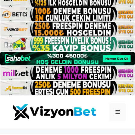
İçeriğe
atla
Menü