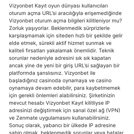
Vizyonbet Kayıt oyun dünyası kullanıcıları
oturum açma URL’si aracılığıyla erişemediğinde
Vizyonbet oturum açma bilgileri kilitleniyor mu?
Zorluk yaşıyorlar. Beklenmedik sürprizlerle
karşılaşmamak için siteden hızlı bir şekilde gelir
elde etmek, sürekli aktif hizmet sunmak ve
kaliteli fırsatları yakalamak önemlidir. Teknik
sorunlar nedeniyle adresini sık sık kapatan
ancak yine de yeni bir giriş URL’si sağlayan bir
platformda şanslısınız. Vizyonbet ile
başladığınız casinoda oynamaya ve casino
oynamaya devam edebilir, para kaybetmemek
için gerekli önlemleri alabilirsiniz. Şirketinizin
mevcut hesabı Vizyonbet Kayıt kilitliyse IP
adresinizi değiştirmek için sanal özel ağ (VPN)
ve Zenmate uygulamasını kullanabilirsiniz.
Sonuç olarak, yabancı bir ülkede IP adresine
sahip olmak, beklenmedik sorunlar veya hatalar