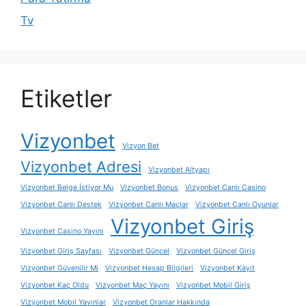
Tv
Etiketler
Vizyonbet
Vizyon Bet
Vizyonbet Adresi
Vizyonbet Altyapı
Vizyonbet Belge İstiyor Mu
Vizyonbet Bonus
Vizyonbet Canlı Casino
Vizyonbet Canlı Destek
Vizyonbet Canlı Maçlar
Vizyonbet Canlı Oyunlar
Vizyonbet Giriş
Vizyonbet Casino Yayını
Vizyonbet Giriş Sayfası
Vizyonbet Güncel
Vizyonbet Güncel Giriş
Vizyonbet Güvenilir Mi
Vizyonbet Hesap Bilgileri
Vizyonbet Kayıt
Vizyonbet Kaç Oldu
Vizyonbet Maç Yayını
Vizyonbet Mobil Giriş
Vizyonbet Mobil Yayınlar
Vizyonbet Oranlar Hakkında