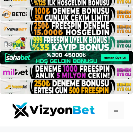
İçeriğe
atla
Menü