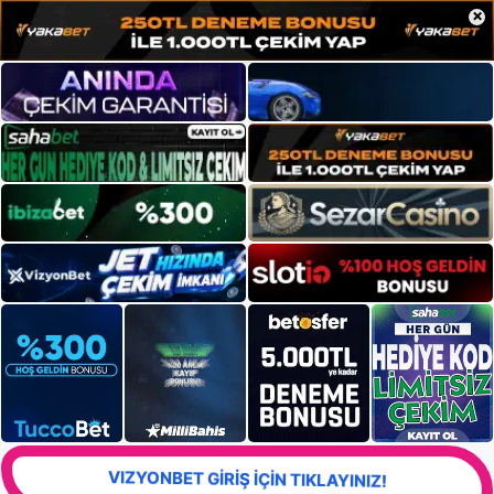
×
VIZYONBET GİRİŞ İÇİN TIKLAYINIZ!