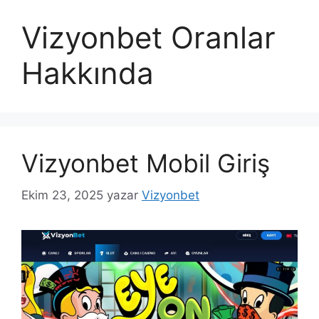
Vizyonbet Oranlar
Hakkında
Vizyonbet Mobil Giriş
Ekim 23, 2025
yazar
Vizyonbet