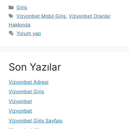
Kategoriler
Giriş
Etiketler
Vizyonbet Mobil Giriş
,
Vizyonbet Oranlar
Hakkında
Yorum yap
Son Yazılar
Vizyonbet Adresi
Vizyonbet Giriş
Vizyonbet
Vizyonbet
Vizyonbet Giriş Sayfası