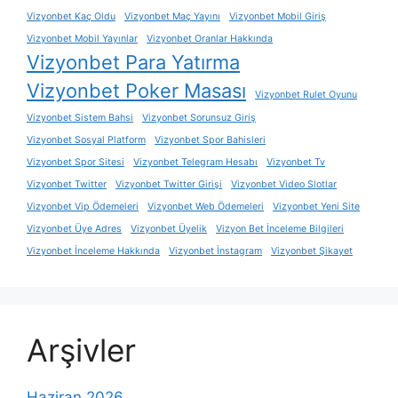
Vizyonbet Kaç Oldu
Vizyonbet Maç Yayını
Vizyonbet Mobil Giriş
Vizyonbet Mobil Yayınlar
Vizyonbet Oranlar Hakkında
Vizyonbet Para Yatırma
Vizyonbet Poker Masası
Vizyonbet Rulet Oyunu
Vizyonbet Sistem Bahsi
Vizyonbet Sorunsuz Giriş
Vizyonbet Sosyal Platform
Vizyonbet Spor Bahisleri
Vizyonbet Spor Sitesi
Vizyonbet Telegram Hesabı
Vizyonbet Tv
Vizyonbet Twitter
Vizyonbet Twitter Girişi
Vizyonbet Video Slotlar
Vizyonbet Vip Ödemeleri
Vizyonbet Web Ödemeleri
Vizyonbet Yeni Site
Vizyonbet Üye Adres
Vizyonbet Üyelik
Vizyon Bet İnceleme Bilgileri
Vizyonbet İnceleme Hakkında
Vizyonbet İnstagram
Vizyonbet Şikayet
Arşivler
Haziran 2026