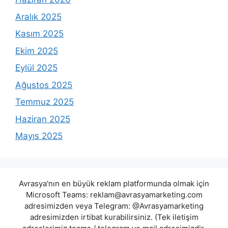
Aralık 2025
Kasım 2025
Ekim 2025
Eylül 2025
Ağustos 2025
Temmuz 2025
Haziran 2025
Mayıs 2025
Avrasya'nın en büyük reklam platformunda olmak için
Microsoft Teams:
reklam@avrasyamarketing.com
adresimizden veya Telegram: @Avrasyamarketing
adresimizden irtibat kurabilirsiniz. (Tek iletişim