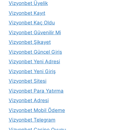
Vizyonbet Üyelik
Vizyonbet Kayıt
Vizyonbet Kaç Oldu
Vizyonbet Güvenilir Mi
Vizyonbet Şikayet
Vizyonbet Güncel Giriş
Vizyonbet Yeni Adresi
Vizyonbet Yeni Giriş
Vizyonbet Sitesi
Vizyonbet Para Yatırma
Vizyonbet Adresi
Vizyonbet Mobil Ödeme
Vizyonbet Telegram
Vizyonbet Casino Oyunu