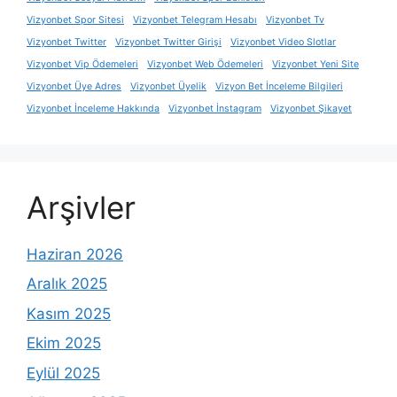
Vizyonbet Spor Sitesi
Vizyonbet Telegram Hesabı
Vizyonbet Tv
Vizyonbet Twitter
Vizyonbet Twitter Girişi
Vizyonbet Video Slotlar
Vizyonbet Vip Ödemeleri
Vizyonbet Web Ödemeleri
Vizyonbet Yeni Site
Vizyonbet Üye Adres
Vizyonbet Üyelik
Vizyon Bet İnceleme Bilgileri
Vizyonbet İnceleme Hakkında
Vizyonbet İnstagram
Vizyonbet Şikayet
Arşivler
Haziran 2026
Aralık 2025
Kasım 2025
Ekim 2025
Eylül 2025