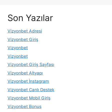
Son Yazılar
Vizyonbet Adresi
Vizyonbet Giriş
Vizyonbet
Vizyonbet
Vizyonbet Giriş Sayfası
Vizyonbet Altyapı
Vizyonbet İnstagram
Vizyonbet Canlı Destek
Vizyonbet Mobil Giriş
Vizyonbet Bonus