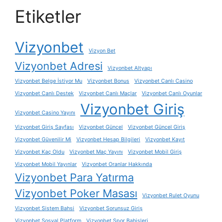
Etiketler
Vizyonbet
Vizyon Bet
Vizyonbet Adresi
Vizyonbet Altyapı
Vizyonbet Belge İstiyor Mu
Vizyonbet Bonus
Vizyonbet Canlı Casino
Vizyonbet Canlı Destek
Vizyonbet Canlı Maçlar
Vizyonbet Canlı Oyunlar
Vizyonbet Giriş
Vizyonbet Casino Yayını
Vizyonbet Giriş Sayfası
Vizyonbet Güncel
Vizyonbet Güncel Giriş
Vizyonbet Güvenilir Mi
Vizyonbet Hesap Bilgileri
Vizyonbet Kayıt
Vizyonbet Kaç Oldu
Vizyonbet Maç Yayını
Vizyonbet Mobil Giriş
Vizyonbet Mobil Yayınlar
Vizyonbet Oranlar Hakkında
Vizyonbet Para Yatırma
Vizyonbet Poker Masası
Vizyonbet Rulet Oyunu
Vizyonbet Sistem Bahsi
Vizyonbet Sorunsuz Giriş
Vizyonbet Sosyal Platform
Vizyonbet Spor Bahisleri