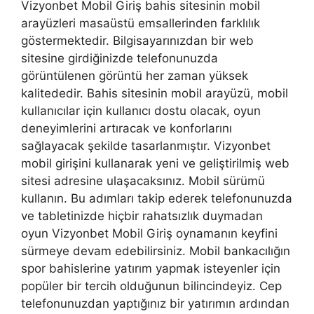
Vizyonbet Mobil Giriş bahis sitesinin mobil
arayüzleri masaüstü emsallerinden farklılık
göstermektedir. Bilgisayarınızdan bir web
sitesine girdiğinizde telefonunuzda
görüntülenen görüntü her zaman yüksek
kalitededir. Bahis sitesinin mobil arayüzü, mobil
kullanıcılar için kullanıcı dostu olacak, oyun
deneyimlerini artıracak ve konforlarını
sağlayacak şekilde tasarlanmıştır. Vizyonbet
mobil girişini kullanarak yeni ve geliştirilmiş web
sitesi adresine ulaşacaksınız. Mobil sürümü
kullanın. Bu adımları takip ederek telefonunuzda
ve tabletinizde hiçbir rahatsızlık duymadan
oyun Vizyonbet Mobil Giriş oynamanın keyfini
sürmeye devam edebilirsiniz. Mobil bankacılığın
spor bahislerine yatırım yapmak isteyenler için
popüler bir tercih olduğunun bilincindeyiz. Cep
telefonunuzdan yaptığınız bir yatırımın ardından