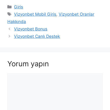
Kategoriler
Giriş
Etiketler
Vizyonbet Mobil Giriş
,
Vizyonbet Oranlar
Hakkında
Vizyonbet Bonus
Vizyonbet Canlı Destek
Yorum yapın
Yorum