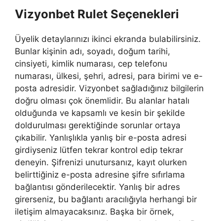
Vizyonbet Rulet Seçenekleri
Üyelik detaylarınızı ikinci ekranda bulabilirsiniz.
Bunlar kişinin adı, soyadı, doğum tarihi,
cinsiyeti, kimlik numarası, cep telefonu
numarası, ülkesi, şehri, adresi, para birimi ve e-
posta adresidir. Vizyonbet sağladığınız bilgilerin
doğru olması çok önemlidir. Bu alanlar hatalı
olduğunda ve kapsamlı ve kesin bir şekilde
doldurulması gerektiğinde sorunlar ortaya
çıkabilir. Yanlışlıkla yanlış bir e-posta adresi
girdiyseniz lütfen tekrar kontrol edip tekrar
deneyin. Şifrenizi unutursanız, kayıt olurken
belirttiğiniz e-posta adresine şifre sıfırlama
bağlantısı gönderilecektir. Yanlış bir adres
girerseniz, bu bağlantı aracılığıyla herhangi bir
iletişim almayacaksınız. Başka bir örnek,