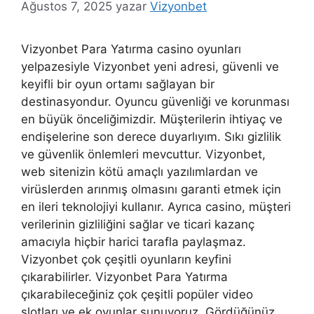
Ağustos 7, 2025
yazar
Vizyonbet
Vizyonbet Para Yatırma casino oyunları
yelpazesiyle Vizyonbet yeni adresi, güvenli ve
keyifli bir oyun ortamı sağlayan bir
destinasyondur. Oyuncu güvenliği ve korunması
en büyük önceliğimizdir. Müşterilerin ihtiyaç ve
endişelerine son derece duyarlıyım. Sıkı gizlilik
ve güvenlik önlemleri mevcuttur. Vizyonbet,
web sitenizin kötü amaçlı yazılımlardan ve
virüslerden arınmış olmasını garanti etmek için
en ileri teknolojiyi kullanır. Ayrıca casino, müşteri
verilerinin gizliliğini sağlar ve ticari kazanç
amacıyla hiçbir harici tarafla paylaşmaz.
Vizyonbet çok çeşitli oyunların keyfini
çıkarabilirler. Vizyonbet Para Yatırma
çıkarabileceğiniz çok çeşitli popüler video
slotları ve ek oyunlar sunuyoruz. Gördüğünüz