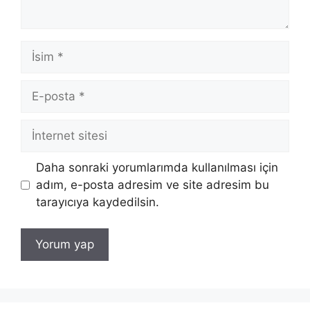
İsim
E-
posta
İnternet
sitesi
Daha sonraki yorumlarımda kullanılması için
adım, e-posta adresim ve site adresim bu
tarayıcıya kaydedilsin.