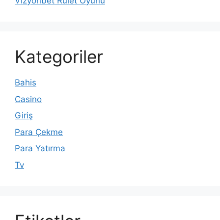
Vizyonbet Rulet Oyunu
Kategoriler
Bahis
Casino
Giriş
Para Çekme
Para Yatırma
Tv