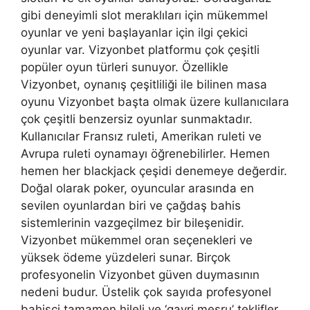
gibi deneyimli slot meraklıları için mükemmel
oyunlar ve yeni başlayanlar için ilgi çekici
oyunlar var. Vizyonbet platformu çok çeşitli
popüler oyun türleri sunuyor. Özellikle
Vizyonbet, oynanış çeşitliliği ile bilinen masa
oyunu Vizyonbet başta olmak üzere kullanıcılara
çok çeşitli benzersiz oyunlar sunmaktadır.
Kullanıcılar Fransız ruleti, Amerikan ruleti ve
Avrupa ruleti oynamayı öğrenebilirler. Hemen
hemen her blackjack çeşidi denemeye değerdir.
Doğal olarak poker, oyuncular arasında en
sevilen oyunlardan biri ve çağdaş bahis
sistemlerinin vazgeçilmez bir bileşenidir.
Vizyonbet mükemmel oran seçenekleri ve
yüksek ödeme yüzdeleri sunar. Birçok
profesyonelin Vizyonbet güven duymasının
nedeni budur. Üstelik çok sayıda profesyonel
bahisçi tamamen hileli ve ‘gayri meşru’ teklifler