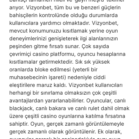
arıyor. Vizyonbet, tüm bu ve benzeri güçlerin
bahisçilerin kontrolünde olduğu durumlarda
kullanıcılara yardımcı olmaktadır. Vizyonbet,
mevcut konumunuzu kısıtlamak yerine oyun
deneyimlerinizi genişleterek ilgi alanlarınızın
peşinden gitme fırsatı sunar. Çok sayıda
çevrimiçi casino platformu, oyuncu hesaplarına
kısıtlamalar getirmektedir. Sık sık yüksek
oranlarda bloke edilmesi (yeterli bir
muhasebecinin işareti) nedeniyle ciddi
eleştirilere maruz kaldı. Vizyonbet kullanıcıları
herhangi bir sınırlama olmaksızın çok çeşitli
avantajlardan yararlanabilirler. Oyuncular, canlı
blackjack, canlı bakara ve canlı rulet dahil olmak
üzere çeşitli casino oyunlarına katılma fırsatına
sahiptir. Oyun, gerçek zamanlı görüntülemeyle
gerçek zamanlı olarak görüntülenir. Ek olarak,