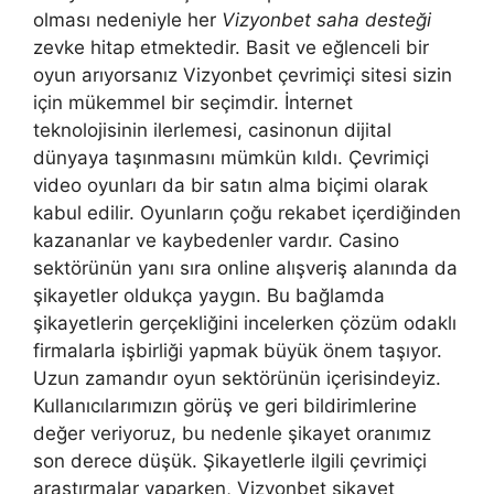
olması nedeniyle her
Vizyonbet saha desteği
zevke hitap etmektedir. Basit ve eğlenceli bir
oyun arıyorsanız Vizyonbet çevrimiçi sitesi sizin
için mükemmel bir seçimdir. İnternet
teknolojisinin ilerlemesi, casinonun dijital
dünyaya taşınmasını mümkün kıldı. Çevrimiçi
video oyunları da bir satın alma biçimi olarak
kabul edilir. Oyunların çoğu rekabet içerdiğinden
kazananlar ve kaybedenler vardır. Casino
sektörünün yanı sıra online alışveriş alanında da
şikayetler oldukça yaygın. Bu bağlamda
şikayetlerin gerçekliğini incelerken çözüm odaklı
firmalarla işbirliği yapmak büyük önem taşıyor.
Uzun zamandır oyun sektörünün içerisindeyiz.
Kullanıcılarımızın görüş ve geri bildirimlerine
değer veriyoruz, bu nedenle şikayet oranımız
son derece düşük. Şikayetlerle ilgili çevrimiçi
araştırmalar yaparken, Vizyonbet şikayet