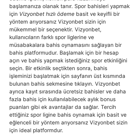
başlamanıza olanak tanır. Spor bahisleri yapmak
için
Vizyonbet hızlı ödeme
basit ve keyifli bir
yöntem arıyorsanız Vizyonbet sizin için
mükemmel bir seçenektir. Vizyonbet,
kullanıcıların farklı spor liglerine ve
müsabakalara bahis oynamasını sağlayan bir
bahis platformudur. Başlamak için bir hesap
açın ve bahis yapmak istediğiniz spor etkinliğini
seçin. Bir etkinlik seçtikten sonra, bahis
işleminizi başlatmak için sayfanın üst kısmında
bulunan bahis sekmesine tıklayın. Vizyonbet
ayrıca kayıt sırasında ücretsiz bahisler ve daha
fazla bahis için kullanılabilecek aylık bonus
puanları gibi ek avantajlar da sağlar. Tercih
ettiğiniz spor ligine bahis oynamak için basit ve
eğlenceli bir yöntem arıyorsanız Vizyonbet sizin
için ideal platformdur.