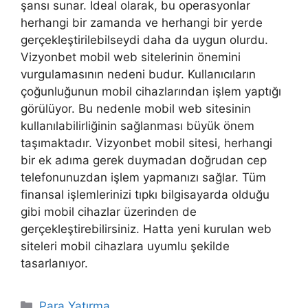
şansı sunar. İdeal olarak, bu operasyonlar
herhangi bir zamanda ve herhangi bir yerde
gerçekleştirilebilseydi daha da uygun olurdu.
Vizyonbet mobil web sitelerinin önemini
vurgulamasının nedeni budur. Kullanıcıların
çoğunluğunun mobil cihazlarından işlem yaptığı
görülüyor. Bu nedenle mobil web sitesinin
kullanılabilirliğinin sağlanması büyük önem
taşımaktadır. Vizyonbet mobil sitesi, herhangi
bir ek adıma gerek duymadan doğrudan cep
telefonunuzdan işlem yapmanızı sağlar. Tüm
finansal işlemlerinizi tıpkı bilgisayarda olduğu
gibi mobil cihazlar üzerinden de
gerçekleştirebilirsiniz. Hatta yeni kurulan web
siteleri mobil cihazlara uyumlu şekilde
tasarlanıyor.
Kategoriler
Para Yatırma