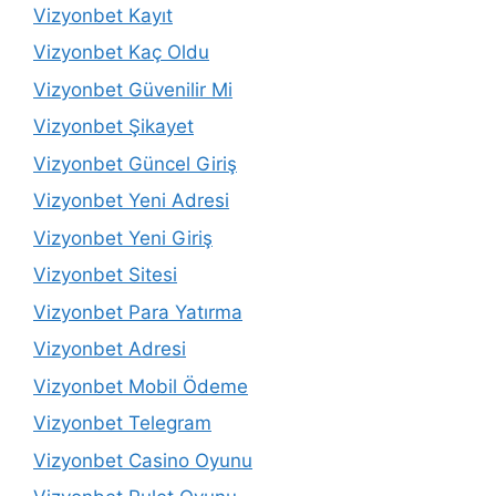
Vizyonbet Kayıt
Vizyonbet Kaç Oldu
Vizyonbet Güvenilir Mi
Vizyonbet Şikayet
Vizyonbet Güncel Giriş
Vizyonbet Yeni Adresi
Vizyonbet Yeni Giriş
Vizyonbet Sitesi
Vizyonbet Para Yatırma
Vizyonbet Adresi
Vizyonbet Mobil Ödeme
Vizyonbet Telegram
Vizyonbet Casino Oyunu