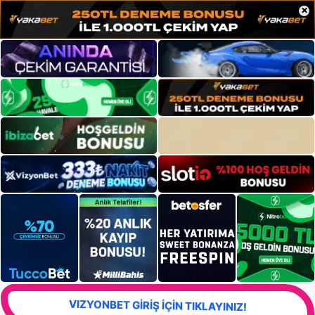
×
VIZYONBET GİRİŞ İÇİN TIKLAYINIZ!