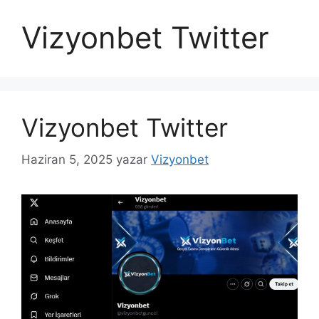
Vizyonbet Twitter
Vizyonbet Twitter
Haziran 5, 2025
yazar
Vizyonbet