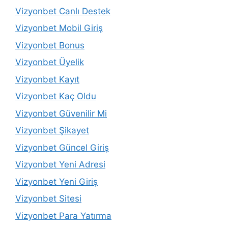
Vizyonbet Canlı Destek
Vizyonbet Mobil Giriş
Vizyonbet Bonus
Vizyonbet Üyelik
Vizyonbet Kayıt
Vizyonbet Kaç Oldu
Vizyonbet Güvenilir Mi
Vizyonbet Şikayet
Vizyonbet Güncel Giriş
Vizyonbet Yeni Adresi
Vizyonbet Yeni Giriş
Vizyonbet Sitesi
Vizyonbet Para Yatırma