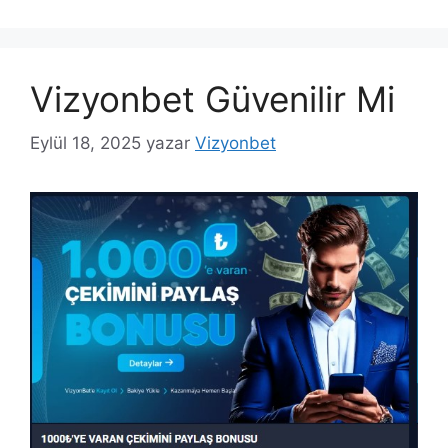
Vizyonbet Güvenilir Mi
Eylül 18, 2025
yazar
Vizyonbet