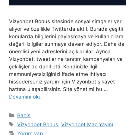
Vizyonbet Bonus sitesinde sosyal simgeler yer
alıyor ve özellikle Twitter’da aktif. Burada çeşitli
konularda bilgilerini paylaşmaya ve kullanıcılara
değerli bilgiler sunmaya devam ediyor. Daha da
önemlisi yeni adreslerini açıkladılar. Ayrıca
Vizyonbet, tweetlerine tanıtım kampanyaları ve
çekilişler de dahil etti. Kendinizle ilgili
memnuniyetsizliğinizi ifade etme ihtiyacı
hissederseniz yardım için Vizyonbet şikayet
hattına ulaşabilirsiniz. Site yönetimi bu …
Devamını oku
Kategoriler
Bahis
Etiketler
Vizyonbet Bonus
,
Vizyonbet Maç Yayını
Yorum yap