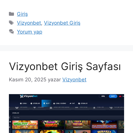
Kategoriler
Giriş
Etiketler
Vizyonbet
,
Vizyonbet Giriş
Yorum yap
Vizyonbet Giriş Sayfası
Kasım 20, 2025
yazar
Vizyonbet