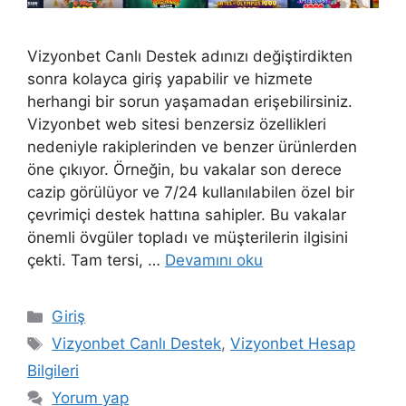
Vizyonbet Canlı Destek adınızı değiştirdikten
sonra kolayca giriş yapabilir ve hizmete
herhangi bir sorun yaşamadan erişebilirsiniz.
Vizyonbet web sitesi benzersiz özellikleri
nedeniyle rakiplerinden ve benzer ürünlerden
öne çıkıyor. Örneğin, bu vakalar son derece
cazip görülüyor ve 7/24 kullanılabilen özel bir
çevrimiçi destek hattına sahipler. Bu vakalar
önemli övgüler topladı ve müşterilerin ilgisini
çekti. Tam tersi, …
Devamını oku
Kategoriler
Giriş
Etiketler
Vizyonbet Canlı Destek
,
Vizyonbet Hesap
Bilgileri
Yorum yap