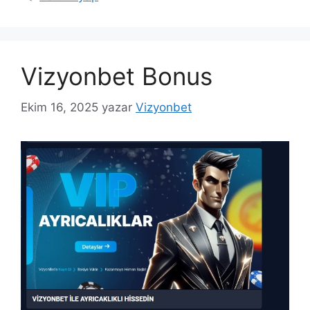
Vizyonbet Bonus
Ekim 16, 2025
yazar
Vizyonbet