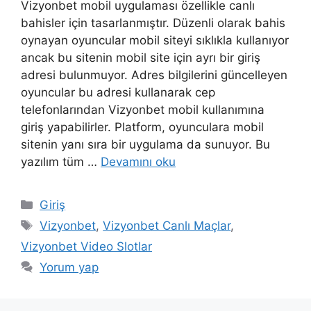
Vizyonbet mobil uygulaması özellikle canlı
bahisler için tasarlanmıştır. Düzenli olarak bahis
oynayan oyuncular mobil siteyi sıklıkla kullanıyor
ancak bu sitenin mobil site için ayrı bir giriş
adresi bulunmuyor. Adres bilgilerini güncelleyen
oyuncular bu adresi kullanarak cep
telefonlarından Vizyonbet mobil kullanımına
giriş yapabilirler. Platform, oyunculara mobil
sitenin yanı sıra bir uygulama da sunuyor. Bu
yazılım tüm …
Devamını oku
Kategoriler
Giriş
Etiketler
Vizyonbet
,
Vizyonbet Canlı Maçlar
,
Vizyonbet Video Slotlar
Yorum yap