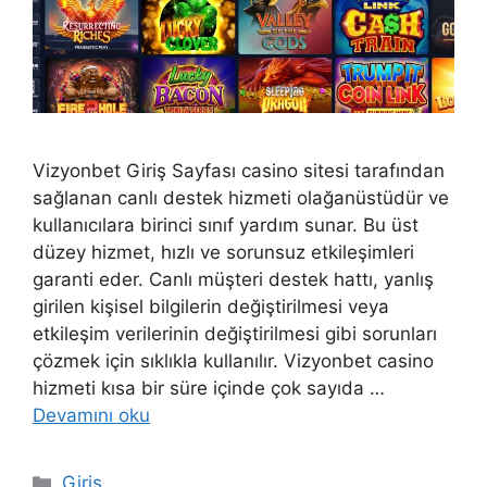
Vizyonbet Giriş Sayfası casino sitesi tarafından
sağlanan canlı destek hizmeti olağanüstüdür ve
kullanıcılara birinci sınıf yardım sunar. Bu üst
düzey hizmet, hızlı ve sorunsuz etkileşimleri
garanti eder. Canlı müşteri destek hattı, yanlış
girilen kişisel bilgilerin değiştirilmesi veya
etkileşim verilerinin değiştirilmesi gibi sorunları
çözmek için sıklıkla kullanılır. Vizyonbet casino
hizmeti kısa bir süre içinde çok sayıda …
Devamını oku
Kategoriler
Giriş