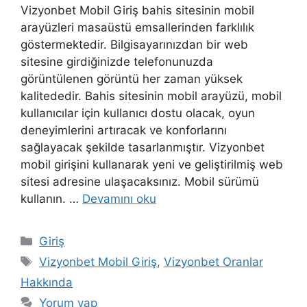
Vizyonbet Mobil Giriş bahis sitesinin mobil
arayüzleri masaüstü emsallerinden farklılık
göstermektedir. Bilgisayarınızdan bir web
sitesine girdiğinizde telefonunuzda
görüntülenen görüntü her zaman yüksek
kalitededir. Bahis sitesinin mobil arayüzü, mobil
kullanıcılar için kullanıcı dostu olacak, oyun
deneyimlerini artıracak ve konforlarını
sağlayacak şekilde tasarlanmıştır. Vizyonbet
mobil girişini kullanarak yeni ve geliştirilmiş web
sitesi adresine ulaşacaksınız. Mobil sürümü
kullanın. …
Devamını oku
Kategoriler
Giriş
Etiketler
Vizyonbet Mobil Giriş
,
Vizyonbet Oranlar
Hakkında
Yorum yap