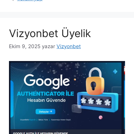
Vizyonbet Üyelik
Ekim 9, 2025
yazar
Vizyonbet