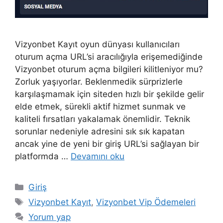
Vizyonbet Kayıt oyun dünyası kullanıcıları
oturum açma URL’si aracılığıyla erişemediğinde
Vizyonbet oturum açma bilgileri kilitleniyor mu?
Zorluk yaşıyorlar. Beklenmedik sürprizlerle
karşılaşmamak için siteden hızlı bir şekilde gelir
elde etmek, sürekli aktif hizmet sunmak ve
kaliteli fırsatları yakalamak önemlidir. Teknik
sorunlar nedeniyle adresini sık sık kapatan
ancak yine de yeni bir giriş URL’si sağlayan bir
platformda …
Devamını oku
Kategoriler
Giriş
Etiketler
Vizyonbet Kayıt
,
Vizyonbet Vip Ödemeleri
Yorum yap