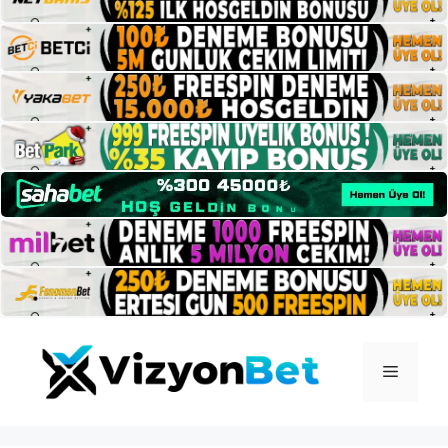
İçeriğe
atla
Menü