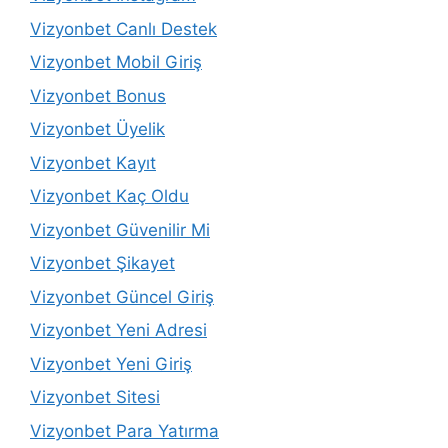
Vizyonbet Canlı Destek
Vizyonbet Mobil Giriş
Vizyonbet Bonus
Vizyonbet Üyelik
Vizyonbet Kayıt
Vizyonbet Kaç Oldu
Vizyonbet Güvenilir Mi
Vizyonbet Şikayet
Vizyonbet Güncel Giriş
Vizyonbet Yeni Adresi
Vizyonbet Yeni Giriş
Vizyonbet Sitesi
Vizyonbet Para Yatırma