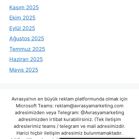
Kasım 2025
Ekim 2025
Eylül 2025
Ağustos 2025
Temmuz 2025
Haziran 2025
Mayıs 2025
Avrasya'nın en büyük reklam platformunda olmak için
Microsoft Teams:
reklam@avrasyamarketing.com
adresimizden veya Telegram: @Avrasyamarketing
adresimizden irtibat kurabilirsiniz. (Tek iletişim
adreslerimiz teams / telegram ve mail adresimizdir.
Harici hiçbir iletişim adresimiz bulunmamaktadır.