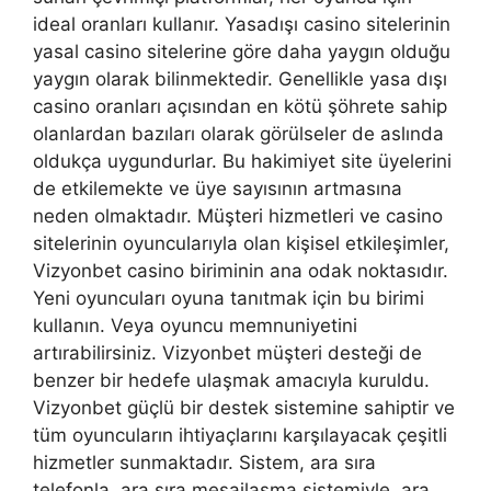
ideal oranları kullanır. Yasadışı casino sitelerinin
yasal casino sitelerine göre daha yaygın olduğu
yaygın olarak bilinmektedir. Genellikle yasa dışı
casino oranları açısından en kötü şöhrete sahip
olanlardan bazıları olarak görülseler de aslında
oldukça uygundurlar. Bu hakimiyet site üyelerini
de etkilemekte ve üye sayısının artmasına
neden olmaktadır. Müşteri hizmetleri ve casino
sitelerinin oyuncularıyla olan kişisel etkileşimler,
Vizyonbet casino biriminin ana odak noktasıdır.
Yeni oyuncuları oyuna tanıtmak için bu birimi
kullanın. Veya oyuncu memnuniyetini
artırabilirsiniz. Vizyonbet müşteri desteği de
benzer bir hedefe ulaşmak amacıyla kuruldu.
Vizyonbet güçlü bir destek sistemine sahiptir ve
tüm oyuncuların ihtiyaçlarını karşılayacak çeşitli
hizmetler sunmaktadır. Sistem, ara sıra
telefonla, ara sıra mesajlaşma sistemiyle, ara