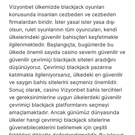
Vizyonbet ülkemizde blackjack oyunları
konusunda insanları cezbeden ve cezbeden
firmalardan biridir. İster yasal ister yasa dışı
olsun, rulet oyunlarının tüm oyuncuları, kendi
ülkelerindeki güvenilir bahisçileri keşfetmekle
ilgilenmektedir. Başlangıçta, bugünlerde bu
ülkede önemli sayıda casino severin güvenilir ve
güvenilir çevrimiçi blackjack siteleri aradığını
düşünüyoruz. Çevrimiçi blackjack pazarına
katılmakla ilgileniyorsanız, ülkedeki en güvenilir
ve saygın bahis sitelerini seçmeniz önemlidir.
Sonuç olarak, casino Vizyonbet bahis tercihleri
ve gereksinimlerine uygun ülkelerdeki güvenilir
çevrimiçi blackjack platformlarını seçmeyi
amaçlamaktadır. Ancak günümüz dünyasında
ülkeler hangi çevrimiçi blackjack sitelerine
güvenebileceklerini belirlemek için çeşitli
faktörleri dikkatle değerlendirmelidir. Bu kılavuz