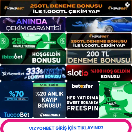
×
VIZYONBET GİRİŞ İÇİN TIKLAYINIZ!