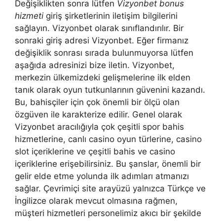
Değişiklikten sonra lütfen
Vizyonbet bonus
hizmeti
giriş şirketlerinin iletişim bilgilerini
sağlayın. Vizyonbet olarak sınıflandırılır. Bir
sonraki giriş adresi Vizyonbet. Eğer firmanız
değişiklik sonrası sırada bulunmuyorsa lütfen
aşağıda adresinizi bize iletin. Vizyonbet,
merkezin ülkemizdeki gelişmelerine ilk elden
tanık olarak oyun tutkunlarının güvenini kazandı.
Bu, bahisçiler için çok önemli bir ölçü olan
özgüven ile karakterize edilir. Genel olarak
Vizyonbet aracılığıyla çok çeşitli spor bahis
hizmetlerine, canlı casino oyun türlerine, casino
slot içeriklerine ve çeşitli bahis ve casino
içeriklerine erişebilirsiniz. Bu şanslar, önemli bir
gelir elde etme yolunda ilk adımları atmanızı
sağlar. Çevrimiçi site arayüzü yalnızca Türkçe ve
İngilizce olarak mevcut olmasına rağmen,
müşteri hizmetleri personelimiz akıcı bir şekilde