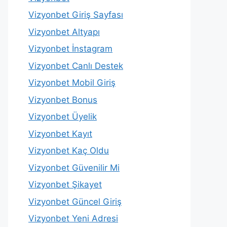
Vizyonbet Giriş Sayfası
Vizyonbet Altyapı
Vizyonbet İnstagram
Vizyonbet Canlı Destek
Vizyonbet Mobil Giriş
Vizyonbet Bonus
Vizyonbet Üyelik
Vizyonbet Kayıt
Vizyonbet Kaç Oldu
Vizyonbet Güvenilir Mi
Vizyonbet Şikayet
Vizyonbet Güncel Giriş
Vizyonbet Yeni Adresi