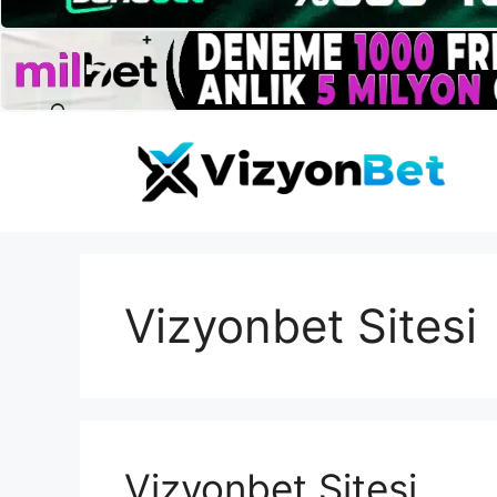
İçeriğe
atla
Vizyonbet Sitesi
Vizyonbet Sitesi