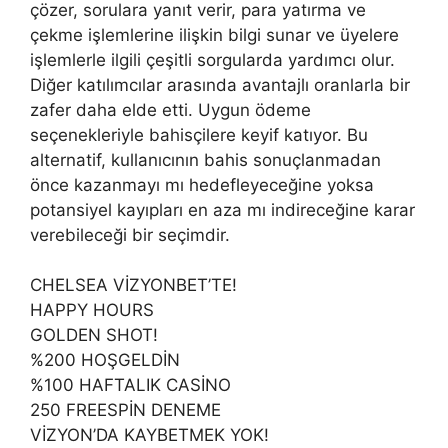
çözer, sorulara yanıt verir, para yatırma ve
çekme işlemlerine ilişkin bilgi sunar ve üyelere
işlemlerle ilgili çeşitli sorgularda yardımcı olur.
Diğer katılımcılar arasında avantajlı oranlarla bir
zafer daha elde etti. Uygun ödeme
seçenekleriyle bahisçilere keyif katıyor. Bu
alternatif, kullanıcının bahis sonuçlanmadan
önce kazanmayı mı hedefleyeceğine yoksa
potansiyel kayıpları en aza mı indireceğine karar
verebileceği bir seçimdir.
CHELSEA VİZYONBET’TE!
HAPPY HOURS
GOLDEN SHOT!
%200 HOŞGELDİN
%100 HAFTALIK CASİNO
250 FREESPİN DENEME
VİZYON’DA KAYBETMEK YOK!