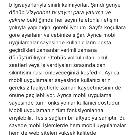
bilgisayarlarıyla sınırlı kalmıyorlar. Şimdi geriye
dönüp
Vizyonbet tv yayını para yatırma ve
çekme
baktığımda her şeyin telefonla iletişim
yoluyla yapıldığını görebiliyorum. Sayfa koşullara
göre ayarlanır ve cebinize sığar. Ayrıca mobil
uygulamalar sayesinde kullanıcıların boşta
geçirdikleri zamanlar verimli zamana
dönüştürülüyor. Otobüs yolculukları, okul
saatleri veya iş vardiyaları sırasında can
sıkıntısını nasıl önleyeceğinizi keşfedin. Ayrıca
mobil uygulamalar sayesinde kullanıcıların
gereksiz faaliyetlerle zaman kaybetmesinin de
önüne geçilebiliyor. Ayrıca mobil uygulama
sayesinde tüm fonksiyonlar kullanıcı dostudur.
Mobil uygulamanın tüm fonksiyonlarına
erişilebilir. Tesis sağlam bir altyapıya sahiptir. Bu
sayede mobil işlemlerde hem mobil uygulamalar
hem de web siteleri yüksek kalitede