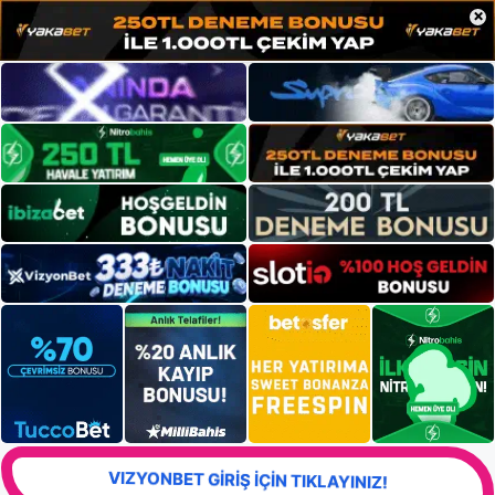
×
VIZYONBET GİRİŞ İÇİN TIKLAYINIZ!