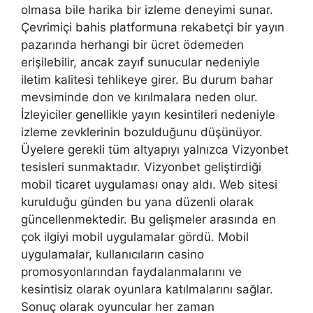
olmasa bile harika bir izleme deneyimi sunar.
Çevrimiçi bahis platformuna rekabetçi bir yayın
pazarında herhangi bir ücret ödemeden
erişilebilir, ancak zayıf sunucular nedeniyle
iletim kalitesi tehlikeye girer. Bu durum bahar
mevsiminde don ve kırılmalara neden olur.
İzleyiciler genellikle yayın kesintileri nedeniyle
izleme zevklerinin bozulduğunu düşünüyor.
Üyelere gerekli tüm altyapıyı yalnızca Vizyonbet
tesisleri sunmaktadır. Vizyonbet geliştirdiği
mobil ticaret uygulaması onay aldı. Web sitesi
kurulduğu günden bu yana düzenli olarak
güncellenmektedir. Bu gelişmeler arasında en
çok ilgiyi mobil uygulamalar gördü. Mobil
uygulamalar, kullanıcıların casino
promosyonlarından faydalanmalarını ve
kesintisiz olarak oyunlara katılmalarını sağlar.
Sonuç olarak oyuncular her zaman