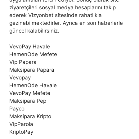
ziyaretçileri sosyal medya hesaplarını takip
ederek Vizyonbet sitesinde rahatlıkla
gezinebilmektedirler. Ayrıca en son haberlerle
güncel kalabilirsiniz.
VevoPay Havale
HemenOde Mefete
Vip Papara
Maksipara Papara
Vevopay
HemenOde Havale
VevoPay Mefete
Maksipara Pep
Payco
Maksipara Kripto
VipParola
KriptoPay