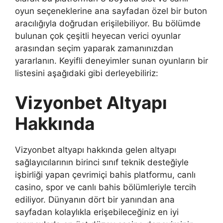
oyun seçeneklerine ana sayfadan özel bir buton
aracılığıyla doğrudan erişilebiliyor. Bu bölümde
bulunan çok çeşitli heyecan verici oyunlar
arasından seçim yaparak zamanınızdan
yararlanın. Keyifli deneyimler sunan oyunların bir
listesini aşağıdaki gibi derleyebiliriz:
Vizyonbet Altyapı
Hakkında
Vizyonbet altyapı hakkında gelen altyapı
sağlayıcılarının birinci sınıf teknik desteğiyle
işbirliği yapan çevrimiçi bahis platformu, canlı
casino, spor ve canlı bahis bölümleriyle tercih
ediliyor. Dünyanın dört bir yanından ana
sayfadan kolaylıkla erişebileceğiniz en iyi