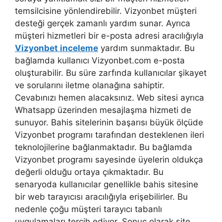
temsilcisine yönlendirebilir. Vizyonbet müşteri
desteği gerçek zamanlı yardım sunar. Ayrıca
müşteri hizmetleri bir e-posta adresi aracılığıyla
Vizyonbet inceleme
yardım sunmaktadır. Bu
bağlamda kullanıcı Vizyonbet.com e-posta
oluşturabilir. Bu süre zarfında kullanıcılar şikayet
ve sorularını iletme olanağına sahiptir.
Cevabınızı hemen alacaksınız. Web sitesi ayrıca
Whatsapp üzerinden mesajlaşma hizmeti de
sunuyor. Bahis sitelerinin başarısı büyük ölçüde
Vizyonbet programı tarafından desteklenen ileri
teknolojilerine bağlanmaktadır. Bu bağlamda
Vizyonbet programı sayesinde üyelerin oldukça
değerli olduğu ortaya çıkmaktadır. Bu
senaryoda kullanıcılar genellikle bahis sitesine
bir web tarayıcısı aracılığıyla erişebilirler. Bu
nedenle çoğu müşteri tarayıcı tabanlı
uygulamaları tercih ediyor. Sonuç olarak site