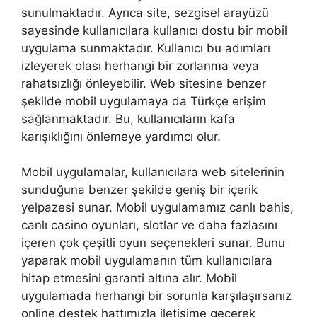
sunulmaktadır. Ayrıca site, sezgisel arayüzü
sayesinde kullanıcılara kullanıcı dostu bir mobil
uygulama sunmaktadır. Kullanıcı bu adımları
izleyerek olası herhangi bir zorlanma veya
rahatsızlığı önleyebilir. Web sitesine benzer
şekilde mobil uygulamaya da Türkçe erişim
sağlanmaktadır. Bu, kullanıcıların kafa
karışıklığını önlemeye yardımcı olur.
Mobil uygulamalar, kullanıcılara web sitelerinin
sunduğuna benzer şekilde geniş bir içerik
yelpazesi sunar. Mobil uygulamamız canlı bahis,
canlı casino oyunları, slotlar ve daha fazlasını
içeren çok çeşitli oyun seçenekleri sunar. Bunu
yaparak mobil uygulamanın tüm kullanıcılara
hitap etmesini garanti altına alır. Mobil
uygulamada herhangi bir sorunla karşılaşırsanız
online destek hattımızla iletişime geçerek