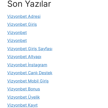
Son Yazılar
Vizyonbet Adresi
Vizyonbet Giriş
Vizyonbet
Vizyonbet
Vizyonbet Giriş Sayfası
Vizyonbet Altyapı
Vizyonbet İnstagram
Vizyonbet Canlı Destek
Vizyonbet Mobil Giriş
Vizyonbet Bonus
Vizyonbet Üyelik
Vizyonbet Kayıt