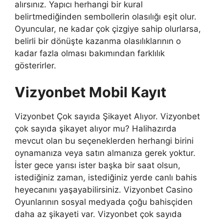
alırsınız. Yapıcı herhangi bir kural
belirtmediğinden sembollerin olasılığı eşit olur.
Oyuncular, ne kadar çok çizgiye sahip olurlarsa,
belirli bir dönüşte kazanma olasılıklarının o
kadar fazla olması bakımından farklılık
gösterirler.
Vizyonbet Mobil Kayıt
Vizyonbet Çok sayıda Şikayet Alıyor. Vizyonbet
çok sayıda şikayet alıyor mu? Halihazırda
mevcut olan bu seçeneklerden herhangi birini
oynamanıza veya satın almanıza gerek yoktur.
İster gece yarısı ister başka bir saat olsun,
istediğiniz zaman, istediğiniz yerde canlı bahis
heyecanını yaşayabilirsiniz. Vizyonbet Casino
Oyunlarının sosyal medyada çoğu bahisçiden
daha az şikayeti var. Vizyonbet çok sayıda