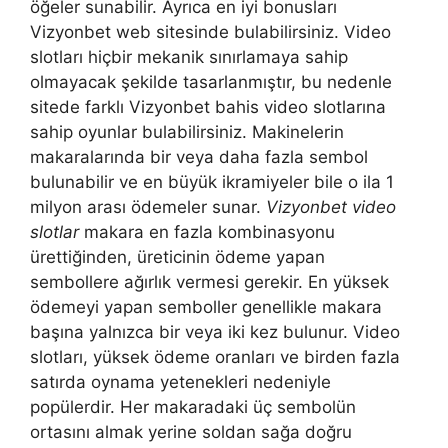
öğeler sunabilir. Ayrıca en iyi bonusları
Vizyonbet web sitesinde bulabilirsiniz. Video
slotları hiçbir mekanik sınırlamaya sahip
olmayacak şekilde tasarlanmıştır, bu nedenle
sitede farklı Vizyonbet bahis video slotlarına
sahip oyunlar bulabilirsiniz. Makinelerin
makaralarında bir veya daha fazla sembol
bulunabilir ve en büyük ikramiyeler bile o ila 1
milyon arası ödemeler sunar.
Vizyonbet video
slotlar
makara en fazla kombinasyonu
ürettiğinden, üreticinin ödeme yapan
sembollere ağırlık vermesi gerekir. En yüksek
ödemeyi yapan semboller genellikle makara
başına yalnızca bir veya iki kez bulunur. Video
slotları, yüksek ödeme oranları ve birden fazla
satırda oynama yetenekleri nedeniyle
popülerdir. Her makaradaki üç sembolün
ortasını almak yerine soldan sağa doğru