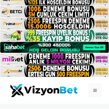
İçeriğe
atla
Menü