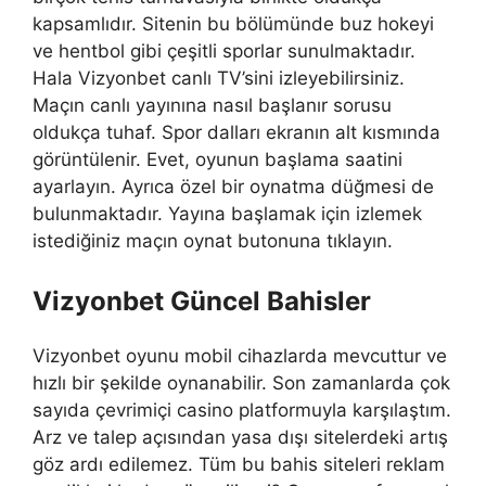
kapsamlıdır. Sitenin bu bölümünde buz hokeyi
ve hentbol gibi çeşitli sporlar sunulmaktadır.
Hala Vizyonbet canlı TV’sini izleyebilirsiniz.
Maçın canlı yayınına nasıl başlanır sorusu
oldukça tuhaf. Spor dalları ekranın alt kısmında
görüntülenir. Evet, oyunun başlama saatini
ayarlayın. Ayrıca özel bir oynatma düğmesi de
bulunmaktadır. Yayına başlamak için izlemek
istediğiniz maçın oynat butonuna tıklayın.
Vizyonbet Güncel Bahisler
Vizyonbet oyunu mobil cihazlarda mevcuttur ve
hızlı bir şekilde oynanabilir. Son zamanlarda çok
sayıda çevrimiçi casino platformuyla karşılaştım.
Arz ve talep açısından yasa dışı sitelerdeki artış
göz ardı edilemez. Tüm bu bahis siteleri reklam