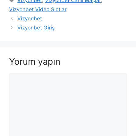
Vizyonbet
,
Vizyonbet Canlı Maçlar
,
Vizyonbet Video Slotlar
Vizyonbet
Vizyonbet Giriş
Yorum yapın
Yorum