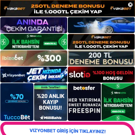
×
VIZYONBET GİRİŞ İÇİN TIKLAYINIZ!