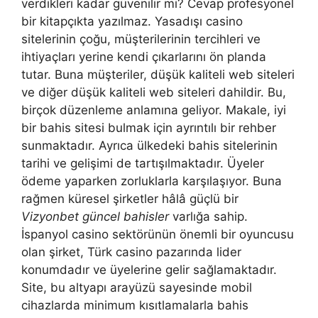
verdikleri kadar güvenilir mi? Cevap profesyonel
bir kitapçıkta yazılmaz. Yasadışı casino
sitelerinin çoğu, müşterilerinin tercihleri ve
ihtiyaçları yerine kendi çıkarlarını ön planda
tutar. Buna müşteriler, düşük kaliteli web siteleri
ve diğer düşük kaliteli web siteleri dahildir. Bu,
birçok düzenleme anlamına geliyor. Makale, iyi
bir bahis sitesi bulmak için ayrıntılı bir rehber
sunmaktadır. Ayrıca ülkedeki bahis sitelerinin
tarihi ve gelişimi de tartışılmaktadır. Üyeler
ödeme yaparken zorluklarla karşılaşıyor. Buna
rağmen küresel şirketler hâlâ güçlü bir
Vizyonbet güncel bahisler
varlığa sahip.
İspanyol casino sektörünün önemli bir oyuncusu
olan şirket, Türk casino pazarında lider
konumdadır ve üyelerine gelir sağlamaktadır.
Site, bu altyapı arayüzü sayesinde mobil
cihazlarda minimum kısıtlamalarla bahis