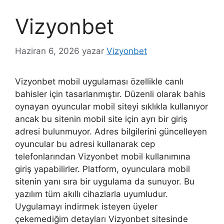
Vizyonbet
Haziran 6, 2026
yazar
Vizyonbet
Vizyonbet mobil uygulaması özellikle canlı
bahisler için tasarlanmıştır. Düzenli olarak bahis
oynayan oyuncular mobil siteyi sıklıkla kullanıyor
ancak bu sitenin mobil site için ayrı bir giriş
adresi bulunmuyor. Adres bilgilerini güncelleyen
oyuncular bu adresi kullanarak cep
telefonlarından Vizyonbet mobil kullanımına
giriş yapabilirler. Platform, oyunculara mobil
sitenin yanı sıra bir uygulama da sunuyor. Bu
yazılım tüm akıllı cihazlarla uyumludur.
Uygulamayı indirmek isteyen üyeler
çekemediğim detayları Vizyonbet sitesinde