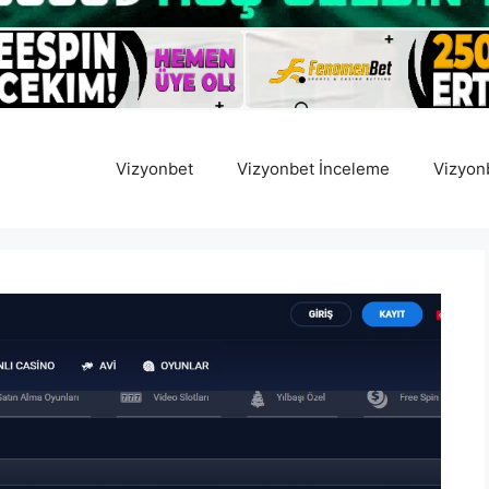
Vizyonbet
Vizyonbet İnceleme
Vizyonb