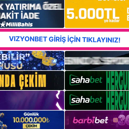
VIZYONBET GİRİŞ İÇİN TIKLAYINIZ!