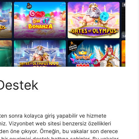
Destek
ten sonra kolayca giriş yapabilir ve hizmete
iz. Vizyonbet web sitesi benzersiz özellikleri
den öne çıkıyor. Örneğin, bu vakalar son derece