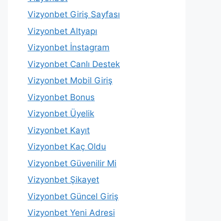
Vizyonbet Giriş Sayfası
Vizyonbet Altyapı
Vizyonbet İnstagram
Vizyonbet Canlı Destek
Vizyonbet Mobil Giriş
Vizyonbet Bonus
Vizyonbet Üyelik
Vizyonbet Kayıt
Vizyonbet Kaç Oldu
Vizyonbet Güvenilir Mi
Vizyonbet Şikayet
Vizyonbet Güncel Giriş
Vizyonbet Yeni Adresi