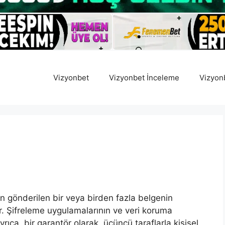
Vizyonbet
Vizyonbet İnceleme
Vizyonb
n gönderilen bir veya birden fazla belgenin
r. Şifreleme uygulamalarının ve veri koruma
Ayrıca, bir garantör olarak, üçüncü taraflarla kişisel