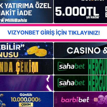
VIZYONBET GİRİŞ İÇİN TIKLAYINIZ!