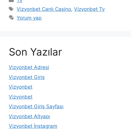
Tv
Etiketler
Vizyonbet Canlı Casino
,
Vizyonbet Tv
Yorum yap
Son Yazılar
Vizyonbet Adresi
Vizyonbet Giriş
Vizyonbet
Vizyonbet
Vizyonbet Giriş Sayfası
Vizyonbet Altyapı
Vizyonbet İnstagram