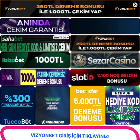
×
VIZYONBET GİRİŞ İÇİN TIKLAYINIZ!