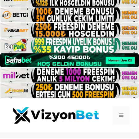
İçeriğe
atla
Menü